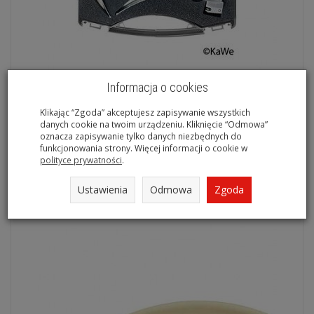
Informacja o cookies
Zestaw laryngoskopowy dla dorosłych KaWe Macintosh F.O.
Klikając “Zgoda” akceptujesz zapisywanie wszystkich
danych cookie na twoim urządzeniu. Kliknięcie “Odmowa”
oznacza zapisywanie tylko danych niezbędnych do
1 499,00 zł
funkcjonowania strony. Więcej informacji o cookie w
polityce prywatności
.
Do koszyka
Ustawienia
Odmowa
Zgoda