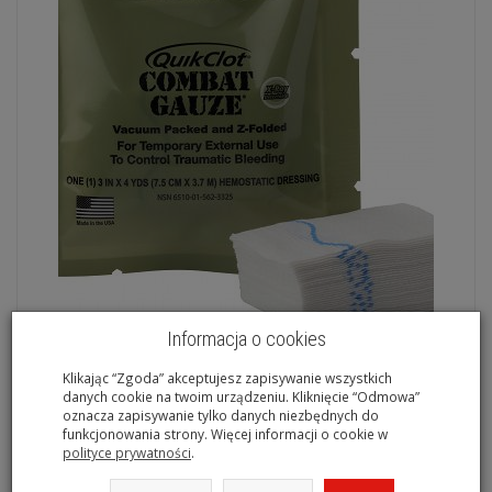
Informacja o cookies
Quik Clot Combat Gazue Opatrunek hemostatyczny
Klikając “Zgoda” akceptujesz zapisywanie wszystkich
danych cookie na twoim urządzeniu. Kliknięcie “Odmowa”
159,00 zł
oznacza zapisywanie tylko danych niezbędnych do
funkcjonowania strony. Więcej informacji o cookie w
polityce prywatności
.
Do koszyka