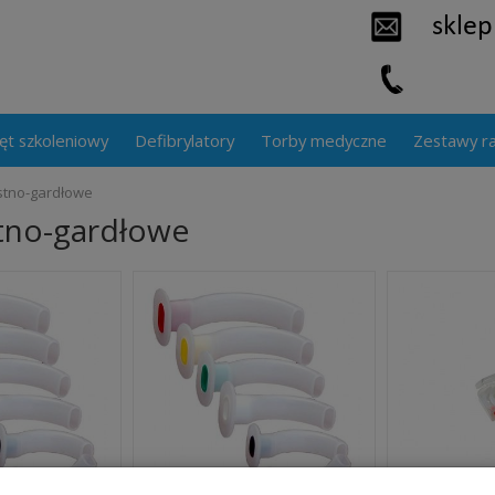
ęt szkoleniowy
Defibrylatory
Torby medyczne
Zestawy r
stno-gardłowe
stno-gardłowe