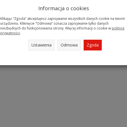
no-gardłowa
Rurka ustno-gardłowa
Zesta
Informacja o cookies
edel
Guedel wielokrotnego
opakowani
użytku ( autoklaw...
Klikając “Zgoda” akceptujesz zapisywanie wszystkich danych cookie na twoim
urządzeniu. Kliknięcie “Odmowa” oznacza zapisywanie tylko danych
4 zł
26
niezbędnych do funkcjonowania strony. Więcej informacji o cookie w
polityce
prywatności
.
z opcje
Do 
Ustawienia
Odmowa
Zgoda