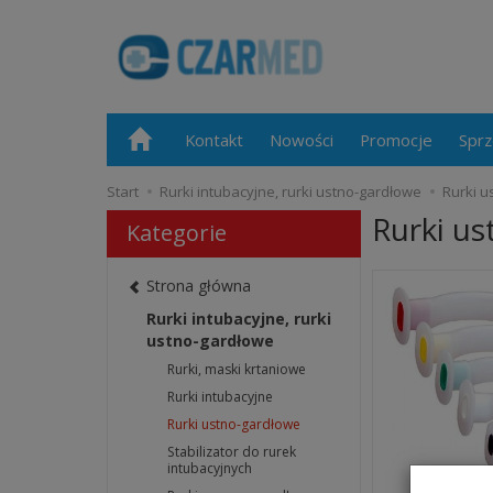
Kontakt
Nowości
Promocje
Sprz
Start
Rurki intubacyjne, rurki ustno-gardłowe
Rurki u
Rurki u
Kategorie
Strona główna
Rurki intubacyjne, rurki
ustno-gardłowe
Rurki, maski krtaniowe
Rurki intubacyjne
Rurki ustno-gardłowe
Stabilizator do rurek
intubacyjnych