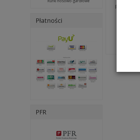
Rurki nosowo-gardłowe
Rurka ust
Gu
Płatności
1,9
Wybier
PFR