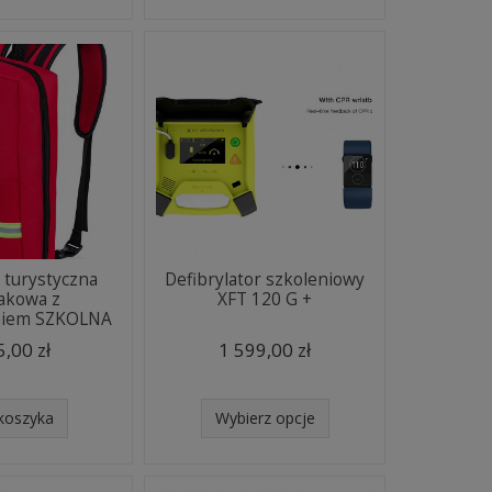
 turystyczna
Defibrylator szkoleniowy
akowa z
XFT 120 G +
niem SZKOLNA
,00 zł
1 599,00 zł
koszyka
Wybierz opcje