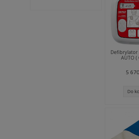
Defibrylato
AUTO (
5 670
Do k