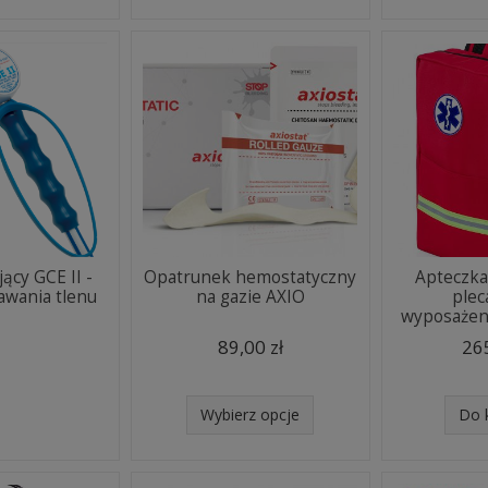
ący GCE II -
Opatrunek hemostatyczny
Apteczka
awania tlenu
na gazie AXIO
plec
wyposaże
89,00 zł
265
Wybierz opcje
Do 