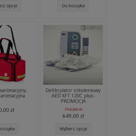
erz opcje
Do koszyka
eanimacyjny,
Defibrylator szkoleniowy
eanimacyjna
AED XFT 120C plus-
PROMOCJA
,00 zł
715,00 zł
649,00 zł
koszyka
Wybierz opcje