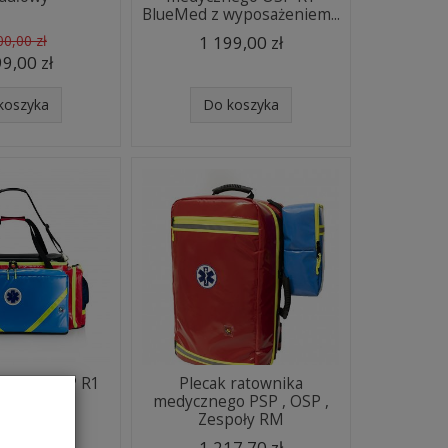
BlueMed z wyposażeniem...
00,00 zł
1 199,00 zł
9,00 zł
koszyka
Do koszyka
yczna PSP R1
Plecak ratownika
UŁOWA
medycznego PSP , OSP ,
Zespoły RM
3,23 zł
1 217,70 zł