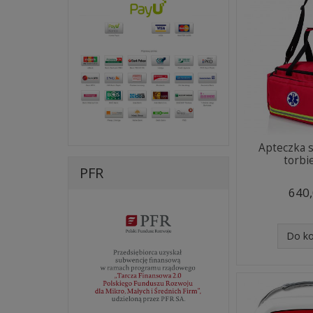
Apteczka 
torbi
PFR
640,
Do k