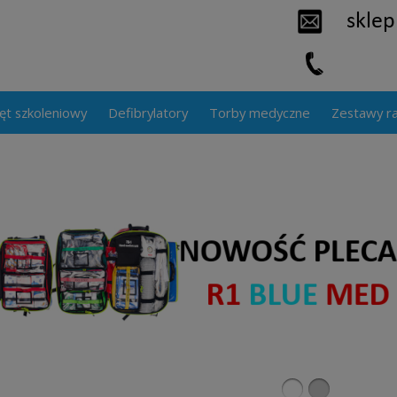
ęt szkoleniowy
Defibrylatory
Torby medyczne
Zestawy r