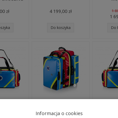
00 zł
4 199,00 zł
1 8
1 69
oszyka
Do koszyka
Do 
R1 NOWY
PSP - R1 BLUE MED
Torba med
2026 Zestaw
STANDARD 2026 Zestaw
MOD
medycznego ...
ratownictwa medycz...
Informacja o cookies
,00 zł
4 428,00 zł
1 52