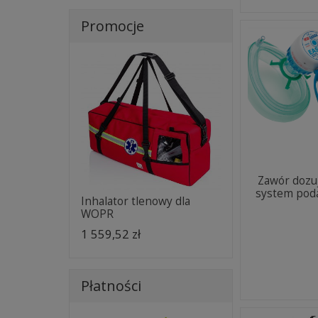
Promocje
Zawór dozuj
system pod
Inhalator tlenowy dla
WOPR
1 559,52 zł
Płatności