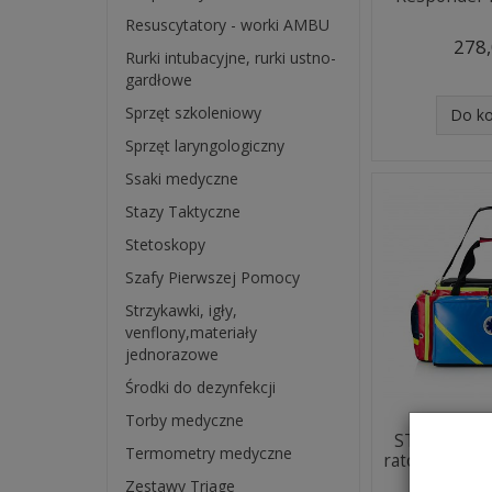
Resuscytatory - worki AMBU
278,
Rurki intubacyjne, rurki ustno-
gardłowe
Sprzęt szkoleniowy
Do k
Sprzęt laryngologiczny
Ssaki medyczne
Stazy Taktyczne
Stetoskopy
Szafy Pierwszej Pomocy
Strzykawki, igły,
venflony,materiały
jednorazowe
Środki do dezynfekcji
Torby medyczne
PSP - 
STANDARD 
Termometry medyczne
ratownictwa 
Zestawy Triage
4 428