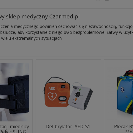
wy sklep medyczny Czarmed.pl
aczenia medycznego powinien cechować się niezawodnością, funkcjon
obsłudze, aby korzystanie z niego było bezproblemowe. Łatwy w uży
 wielu ekstremalnych sytuacjach.
izacji miednicy
Defibrylator iAED-S1
Plecak 
Pelvic SLING
Mo