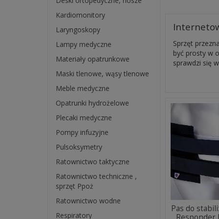
Deski ortopedyczne, nosze
Kardiomonitory
Interneto
Laryngoskopy
Sprzęt przezn
Lampy medyczne
być prosty w 
Materiały opatrunkowe
sprawdzi się w
Maski tlenowe, wąsy tlenowe
Meble medyczne
Opatrunki hydrożelowe
Plecaki medyczne
Pompy infuzyjne
Pulsoksymetry
Ratownictwo taktyczne
Ratownictwo techniczne ,
sprzęt Ppoż
Ratownictwo wodne
Pas do stabil
Respiratory
Responder 