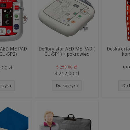
r AED ME PAD
Defibrylator AED ME PAD (
Deska ort
 CU-SP2)
CU-SP1) + pokrowiec
kom
,00 zł
5 259,00 zł
999
4 212,00 zł
oszyka
Do koszyka
Do 