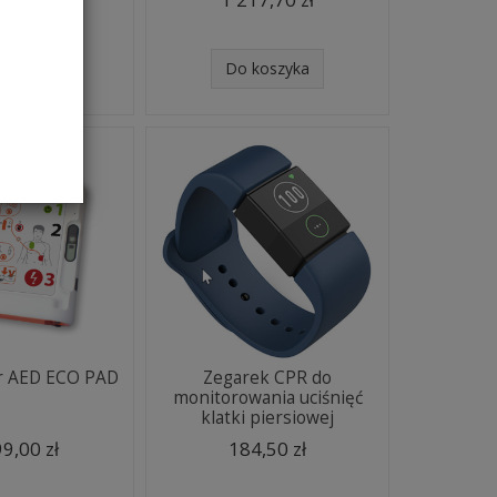
koszyka
Do koszyka
or AED ECO PAD
Zegarek CPR do
monitorowania uciśnięć
klatki piersiowej
9,00 zł
184,50 zł