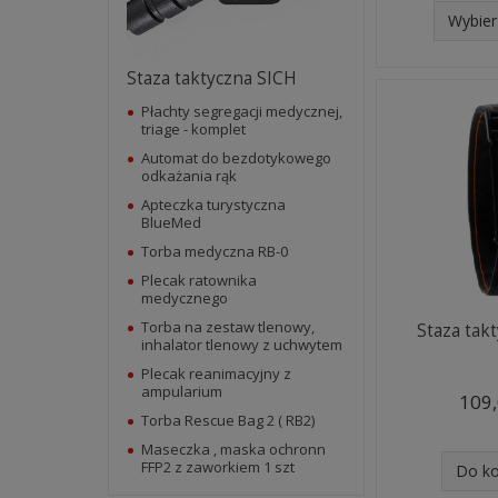
Wybier
Staza taktyczna SICH
Płachty segregacji medycznej,
triage - komplet
Automat do bezdotykowego
odkażania rąk
Apteczka turystyczna
BlueMed
Torba medyczna RB-0
Plecak ratownika
medycznego
Torba na zestaw tlenowy,
Staza tak
inhalator tlenowy z uchwytem
Plecak reanimacyjny z
ampularium
109,
Torba Rescue Bag 2 ( RB2)
Maseczka , maska ochronn
FFP2 z zaworkiem 1 szt
Do k