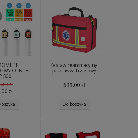
MOMETR
Zestaw reanimacyjny,
KOWY CONTEC
przeciwwstrząsowy
P 500
5,00 zł
699,00 zł
,00 zł
koszyka
Do koszyka