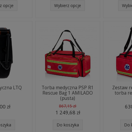
z opcje
Wybierz opcje
Wybi
tyczna LTQ
Torba medyczna PSP R1
Zestaw r
Rescue Bag 1 AMILADO
torba r
(pusta)
00 zł
867,15 zł
630
1 249,68 zł
oszyka
Do koszyka
Do 