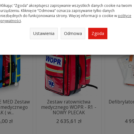
Klikając “Zgoda” akceptujesz zapisywanie wszystkich danych cookie na twoim
urządzeniu. Kliknięcie “Odmowa” oznacza zapisywanie tylko danych
niezbędnych do funkcjonowania strony. Więcej informacji o cookie w
polityce
z opcje
Wybierz opcje
Do 
prywatności
.
Ustawienia
Odmowa
Zgoda
UE MED Zestaw
Zestaw ratownictwa
Defibrylat
a medycznego
medycznego WOPR - R1 -
 ( w...
NOWY PLECAK
,00 zł
2 635,61 zł
4 99