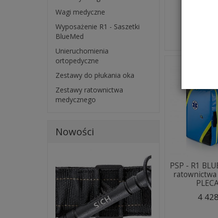
Wagi medyczne
Wyposażenie R1 - Saszetki
Wybier
BlueMed
Unieruchomienia
ortopedyczne
Zestawy do płukania oka
Zestawy ratownictwa
medycznego
Nowości
PSP - R1 BL
ratownictw
PLECAK
4 428