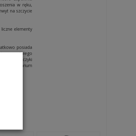
oszenia w ręku,
hwyt na szczycie
 liczne elementy
datkowo posiada
cję pozostałego
owe, kleszczyki
tem ampularium