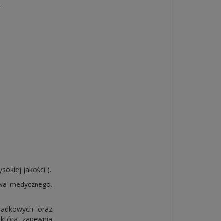
.
kiej jakości ).
twa medycznego.
ypadkowych oraz
 która zapewnia