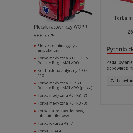
Torba m
Plecak ratowniczy WOPR
26
988,77 zł
Plecak reanimacyjny z
Pytania 
ampularium
Torba medyczna R1 POLICJA
Zadaj pytanie
Rescue Bag 1 AMILADO
odpowiedzi na
Koc bakteriostatyczny 190 x
110
Zadaj pytan
Torba medyczna PSP R1
Rescue Bag 1 AMILADO (pusta)
Torba medyczna R0 ( RB - 3)
Torba medyczna R0 ( RB - 3)
Torba na zestaw tlenowy,
inhalator tlenowy
Torba lekarza RB -7
Torba TRIAGE