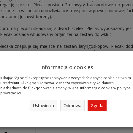
regację sprzętu. Plecak posiada 2 uchwyty transportowe do przen
szczone są w sposób umożliwiający transport w pozycji pionowej (uc
z poziomej (uchwyt boczny).
portu na plecach składa się z dwóch szelek Plecak wyposażony jest
 Plecak posiada wbudowany organizer na zestaw do wkłuć.
ecaka znajduje się miejsce na zestaw laryngoskopów. Plecak do
lek oraz przezroczystych organizerów, pozwalający na segrega
ego, jak: rurki intubacyjne, rurki Guedela, rurki nosowo−gardł
 itd. W komorze głównej plecaka znajduje się wbudowany sys
Informacja o cookies
. 60 szt. ampułek o różnej pojemności.
Klikając “Zgoda” akceptujesz zapisywanie wszystkich danych cookie na twoim
urządzeniu. Kliknięcie “Odmowa” oznacza zapisywanie tylko danych
niezbędnych do funkcjonowania strony. Więcej informacji o cookie w
polityce
prywatności
.
ory: czerwony (kolor standardowy) oraz granatowy .
ka : 61 x 33 x 24 cm
Ustawienia
Odmowa
Zgoda
 produkty