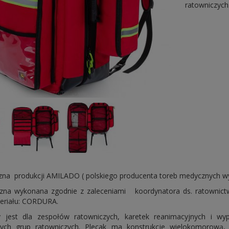
ratowniczych
na produkcji AMILADO ( polskiego producenta toreb medycznych wyso
zna wykonana zgodnie z zaleceniami koordynatora ds. ratownic
eriału: CORDURA.
y jest dla zespołów ratowniczych, karetek reanimacyjnych i w
znych grup ratowniczych. Plecak ma konstrukcje wielokomorową,