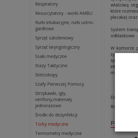
Respiratory
właściwą seg
które rozmie
Resuscytatory - worki AMBU
plecaka) ora
Rurki intubacyjne, rurki ustno-
gardłowe
System trans
odblaskowe .
Sprzęt szkoleniowy
Sprzęt laryngologiczny
W komorze pl
W ostatnich 7 dniach produktem interesuje się
5
osób.
system pęte
Ssaki medyczne
sprzętu taki
Stazy Taktyczne
intubacyjne
mieszczący ok
Stetoskopy
Szafy Pierwszej Pomocy
Strzykawki, igły,
Dostępne kol
venflony,materiały
jednorazowe
Rozmiar pleca
Środki do dezynfekcji
Polecane
Torby medyczne
Termometry medyczne