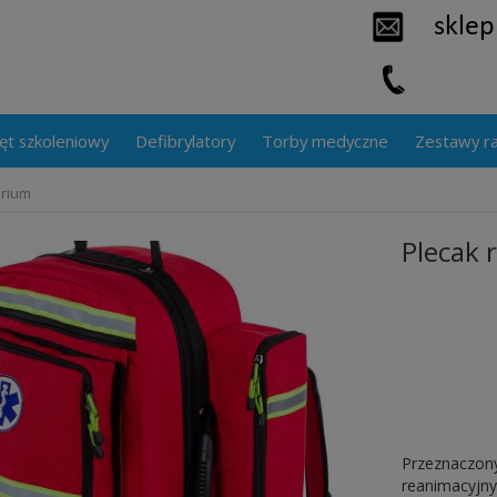
ęt szkoleniowy
Defibrylatory
Torby medyczne
Zestawy r
arium
Plecak 
Przeznaczony
reanimacyjny