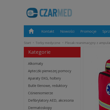
Kontakt
Nowości
Promocje
Sprz
Start
Torby medyczne
Plecak reanimacyjny z ampul
Kategorie
Alkomaty
Apteczki pierwszej pomocy
Aparaty EKG, holtery
Butle tlenowe, reduktory
Ciśnieniomierze
Defibrylatory AED, akcesoria
Dermatoskopy