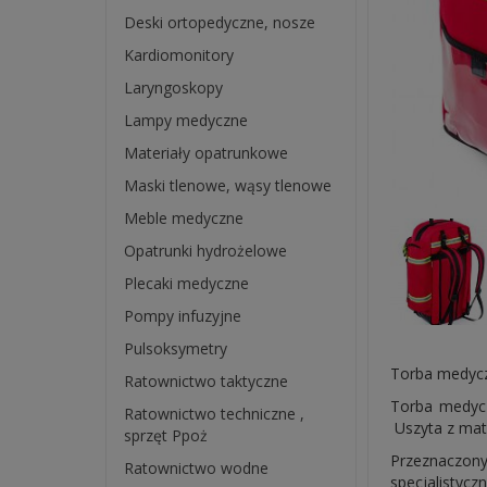
Deski ortopedyczne, nosze
Kardiomonitory
Laryngoskopy
Lampy medyczne
Materiały opatrunkowe
Maski tlenowe, wąsy tlenowe
Meble medyczne
Opatrunki hydrożelowe
Plecaki medyczne
Pompy infuzyjne
Pulsoksymetry
Torba medycz
Ratownictwo taktyczne
Torba medyc
Ratownictwo techniczne ,
Uszyta z mat
sprzęt Ppoż
Przeznaczon
Ratownictwo wodne
specjalistyc