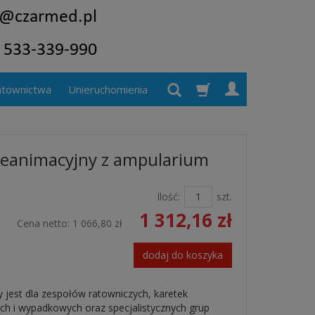
atownictwa
Unieruchomienia
reanimacyjny z ampularium
Ilość:
szt.
1 312,16 zł
Cena netto:
1 066,80 zł
dodaj do koszyka
 jest dla zespołów ratowniczych, karetek
ch i wypadkowych oraz specjalistycznych grup