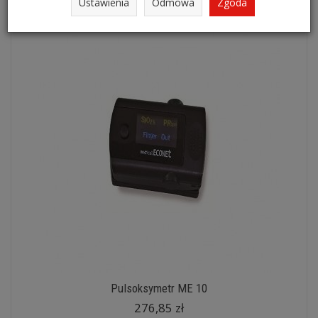
Ustawienia
Odmowa
Zgoda
Pulsoksymetr ME 10
276,85 zł