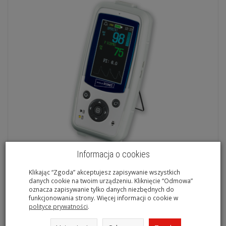
Informacja o cookies
Pulsoksymetr Palm Care PRO
Klikając “Zgoda” akceptujesz zapisywanie wszystkich
danych cookie na twoim urządzeniu. Kliknięcie “Odmowa”
1 397,66 zł
oznacza zapisywanie tylko danych niezbędnych do
funkcjonowania strony. Więcej informacji o cookie w
polityce prywatności
.
Do koszyka