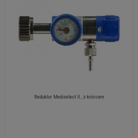
Reduktor Mediselect II , z króccem