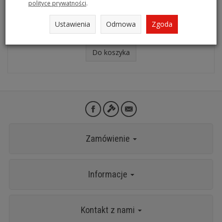
polityce prywatności
.
Ssak ręczny AeroSUC HUM
Ustawienia
Odmowa
Zgoda
159,00 zł
Do koszyka
Zamówienie
Informacje
Kontakt z nami