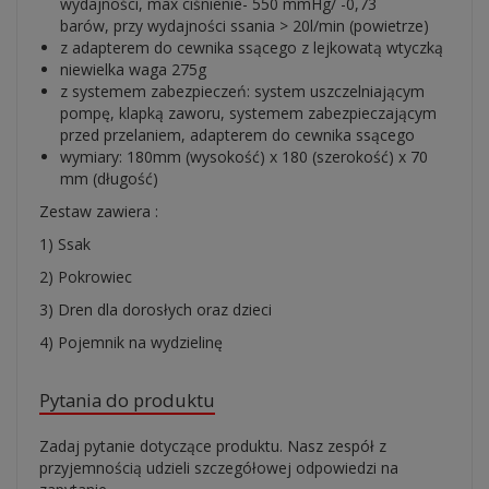
wydajności, max ciśnienie- 550 mmHg/ -0,73
barów, przy wydajności ssania > 20l/min (powietrze)
z adapterem do cewnika ssącego z lejkowatą wtyczką
niewielka waga 275g
z systemem zabezpieczeń: system uszczelniającym
pompę, klapką zaworu, systemem zabezpieczającym
przed przelaniem, adapterem do cewnika ssącego
wymiary: 180mm (wysokość) x 180 (szerokość) x 70
mm (długość)
Zestaw zawiera :
1) Ssak
2) Pokrowiec
3) Dren dla dorosłych oraz dzieci
4) Pojemnik na wydzielinę
Pytania do produktu
Zadaj pytanie dotyczące produktu. Nasz zespół z
przyjemnością udzieli szczegółowej odpowiedzi na