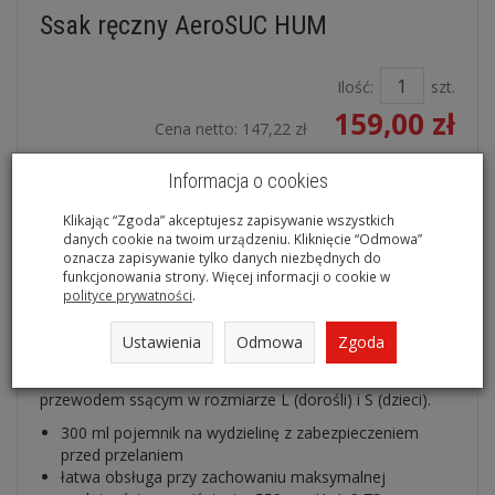
Ssak ręczny AeroSUC HUM
Ilość:
szt.
159,00 zł
Cena netto:
147,22 zł
dodaj do koszyka
Informacja o cookies
Klikając “Zgoda” akceptujesz zapisywanie wszystkich
danych cookie na twoim urządzeniu. Kliknięcie “Odmowa”
Ssak ręczny w pokrowcu
oznacza zapisywanie tylko danych niezbędnych do
funkcjonowania strony. Więcej informacji o cookie w
polityce prywatności
.
Ssak ręczny AEROsuc - Rescue:
Ustawienia
Odmowa
Zgoda
Przygotowany do szybkiego użytku, niezależny od źródła
energii, niewymagający częstej konserwacji ssak z
przewodem ssącym w rozmiarze L (dorośli) i S (dzieci).
300 ml pojemnik na wydzielinę z zabezpieczeniem
przed przelaniem
łatwa obsługa przy zachowaniu maksymalnej