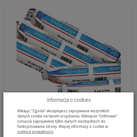
Informacja o cookies
Klikając “Zgoda” akceptujesz zapisywanie wszystkich
danych cookie na twoim urządzeniu. Kliknięcie “Odmowa”
Bandaż elastyczny 10 cm x 4m
oznacza zapisywanie tylko danych niezbędnych do
funkcjonowania strony. Więcej informacji o cookie w
polityce prywatności
.
2,71 zł