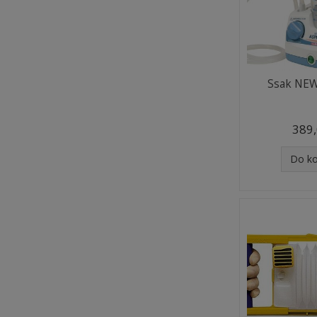
Ssak NE
389,
Do k