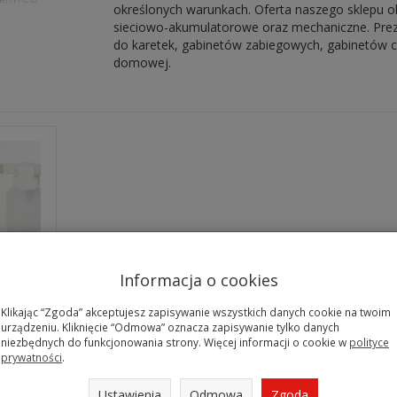
określonych warunkach. Oferta naszego sklepu o
sieciowo-akumulatorowe oraz mechaniczne. Pre
do karetek, gabinetów zabiegowych, gabinetów chi
domowej.
Informacja o cookies
zne
Klikając “Zgoda” akceptujesz zapisywanie wszystkich danych cookie na twoim
urządzeniu. Kliknięcie “Odmowa” oznacza zapisywanie tylko danych
niezbędnych do funkcjonowania strony. Więcej informacji o cookie w
polityce
prywatności
.
Ustawienia
Odmowa
Zgoda