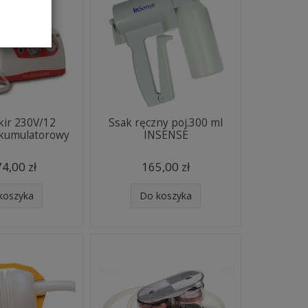
kir 230V/12
Ssak ręczny poj.300 ml
akumulatorowy
INSENSE
4,00 zł
165,00 zł
koszyka
Do koszyka