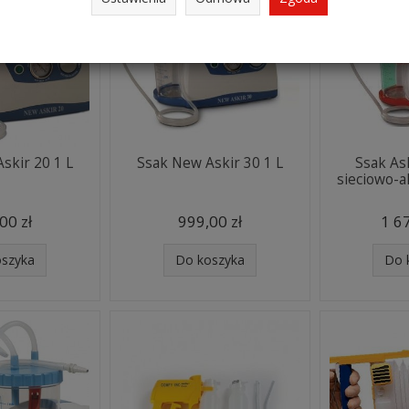
skir 20 1 L
Ssak New Askir 30 1 L
Ssak As
sieciowo-
00 zł
999,00 zł
1 67
oszyka
Do koszyka
Do 