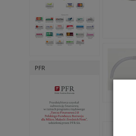
PFR
Ssaki ręc