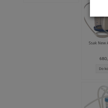
Ssak New A
680,
Do k