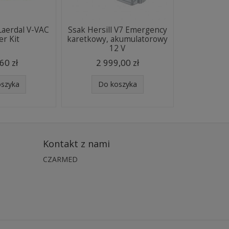
Laerdal V-VAC
Ssak Hersill V7 Emergency
er Kit
karetkowy, akumulatorowy
12 V
60 zł
2 999,00 zł
oszyka
Do koszyka
Kontakt z nami
CZARMED