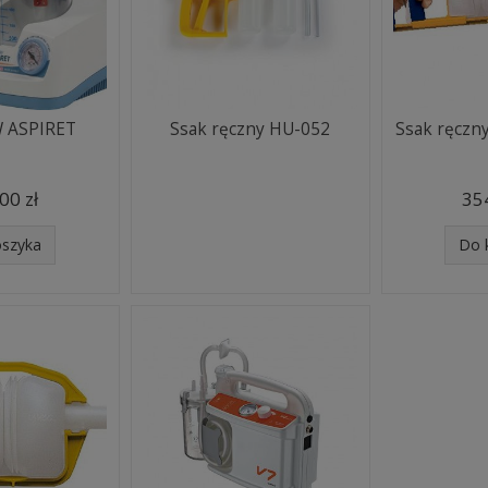
W ASPIRET
Ssak ręczny HU-052
Ssak ręczny
00 zł
354
oszyka
Do 