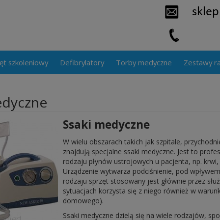
ęt szkoleniowy
Defibrylatory
Torby medyczne
Zestawy r
edyczne
Ssaki medyczne
W wielu obszarach takich jak szpitale, przychodnie
znajdują specjalne ssaki medyczne. Jest to profe
rodzaju płynów ustrojowych u pacjenta, np. krwi, 
Urządzenie wytwarza podciśnienie, pod wpływem 
rodzaju sprzęt stosowany jest głównie przez słu
sytuacjach korzysta się z niego również w waru
domowego).
Ssaki medyczne dzielą się na wiele rodzajów, sp