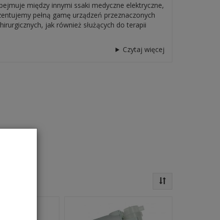
bejmuje między innymi ssaki medyczne elektryczne,
zentujemy pełną gamę urządzeń przeznaczonych
rurgicznych, jak również służących do terapii
Czytaj więcej