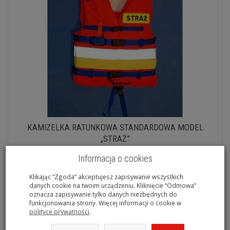
KAMIZELKA RATUNKOWA STANDARDOWA MODEL
„STRAŻ”
270,60 zł
Informacja o cookies
Do koszyka
Klikając “Zgoda” akceptujesz zapisywanie wszystkich
danych cookie na twoim urządzeniu. Kliknięcie “Odmowa”
oznacza zapisywanie tylko danych niezbędnych do
funkcjonowania strony. Więcej informacji o cookie w
polityce prywatności
.