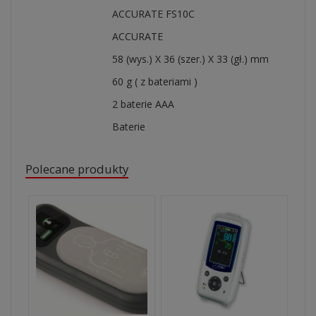
Kod Dostawcy
ACCURATE FS10C
Marka
ACCURATE
Wymiary
58 (wys.) X 36 (szer.) X 33 (gł.) mm
Waga urządzenia
60 g ( z bateriami )
Zasilanie
2 baterie AAA
Zasilanie
Baterie
Polecane produkty