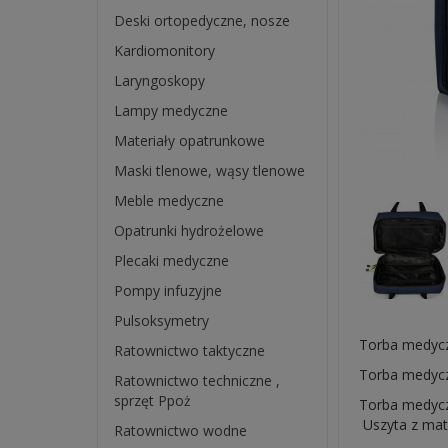
Deski ortopedyczne, nosze
Kardiomonitory
Laryngoskopy
Lampy medyczne
Materiały opatrunkowe
Maski tlenowe, wąsy tlenowe
Meble medyczne
Opatrunki hydrożelowe
Plecaki medyczne
Pompy infuzyjne
Pulsoksymetry
Torba medycz
Ratownictwo taktyczne
Torba medycz
Ratownictwo techniczne ,
sprzęt Ppoż
Torba medycz
Uszyta z mat
Ratownictwo wodne