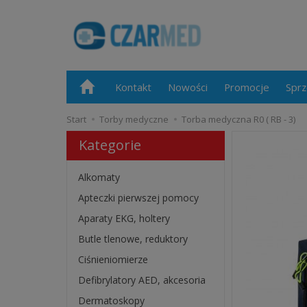
Kontakt
Nowości
Promocje
Sprz
Start
Torby medyczne
Torba medyczna R0 ( RB - 3)
Kategorie
Alkomaty
Apteczki pierwszej pomocy
Aparaty EKG, holtery
Butle tlenowe, reduktory
Ciśnieniomierze
Defibrylatory AED, akcesoria
Dermatoskopy