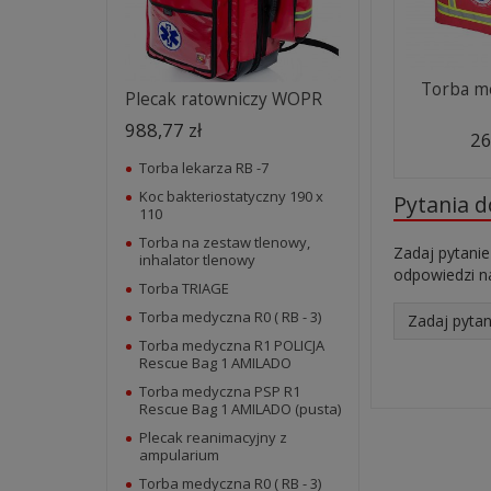
Torba m
Plecak ratowniczy WOPR
988,77 zł
26
Torba lekarza RB -7
Koc bakteriostatyczny 190 x
Pytania 
110
Torba na zestaw tlenowy,
Zadaj pytanie
inhalator tlenowy
odpowiedzi na
Torba TRIAGE
Torba medyczna R0 ( RB - 3)
Zadaj pytan
Torba medyczna R1 POLICJA
Rescue Bag 1 AMILADO
Torba medyczna PSP R1
Rescue Bag 1 AMILADO (pusta)
Plecak reanimacyjny z
ampularium
Torba medyczna R0 ( RB - 3)