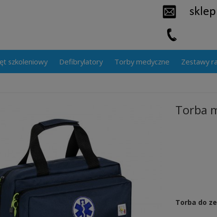
ęt szkoleniowy
Defibrylatory
Torby medyczne
Zestawy r
Torba m
Torba do z