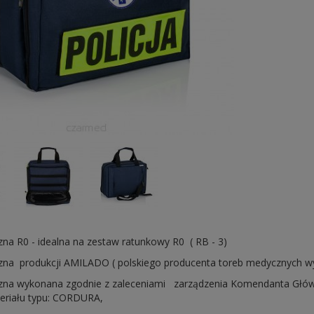
na R0 - idealna na zestaw ratunkowy R0 ( RB - 3)
na produkcji AMILADO ( polskiego producenta toreb medycznych wyso
na wykonana zgodnie z zaleceniami zarządzenia Komendanta Główn
eriału typu: CORDURA,