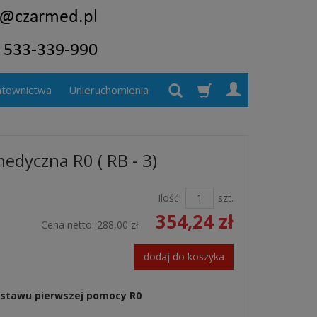
atownictwa
Unieruchomienia
edyczna R0 ( RB - 3)
Ilość:
szt.
354,24 zł
Cena netto:
288,00 zł
dodaj do koszyka
estawu pierwszej pomocy R0