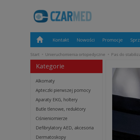
Kontakt
Nowości
Promocje
Sprz
Start
Unieruchomienia ortopedyczne
Pas do stabili
Kategorie
Alkomaty
Apteczki pierwszej pomocy
Aparaty EKG, holtery
Butle tlenowe, reduktory
Ciśnieniomierze
Defibrylatory AED, akcesoria
Dermatoskopy