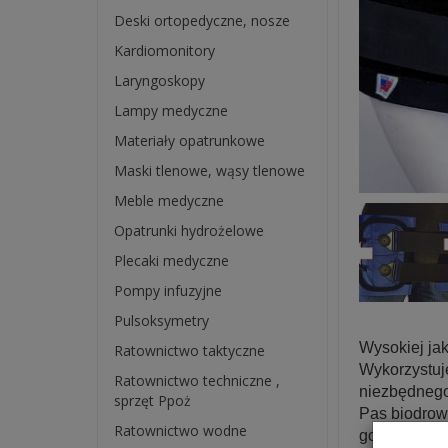
Deski ortopedyczne, nosze
Kardiomonitory
Laryngoskopy
Lampy medyczne
Materiały opatrunkowe
Maski tlenowe, wąsy tlenowe
Meble medyczne
Opatrunki hydrożelowe
Plecaki medyczne
Pompy infuzyjne
Pulsoksymetry
Wysokiej ja
Ratownictwo taktyczne
Wykorzystuj
Ratownictwo techniczne ,
niezbędnego
sprzęt Ppoż
Pas biodrow
Ratownictwo wodne
go łatwo prz