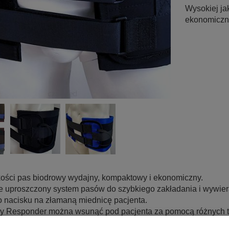
Wysokiej ja
ekonomiczn
kości pas biodrowy wydajny, kompaktowy i ekonomiczny.
e uproszczony system pasów do szybkiego zakładania i wywier
 nacisku na złamaną miednicę pacjenta.
y Responder można wsunąć pod pacjenta za pomocą różnych 
yciąć do odpowiedniego rozmiaru lub złożyć na żądaną długość.