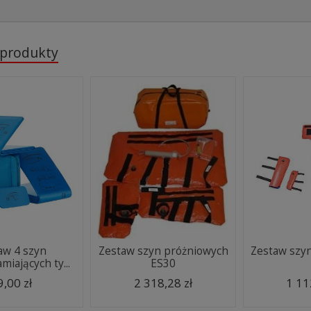
 produkty
aw 4 szyn
Zestaw szyn próżniowych
Zestaw szy
miających ty...
ES30
9,00 zł
2 318,28 zł
1 11