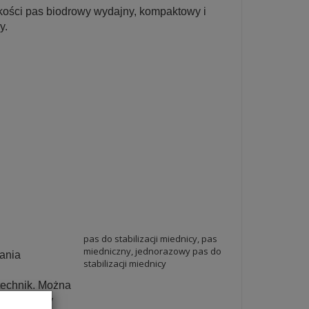
kości pas biodrowy wydajny, kompaktowy i
y.
pas do stabilizacji miednicy, pas
miedniczny, jednorazowy pas do
ania
stabilizacji miednicy
technik. Można
 Intuicyjny