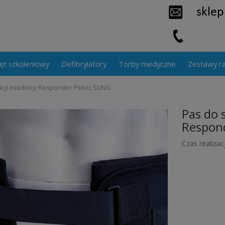
ęt szkoleniowy
Defibrylatory
Torby medyczne
Zestawy r
zacji miednicy Responder Pelvic SLING
Pas do s
Respond
Czas realizacj