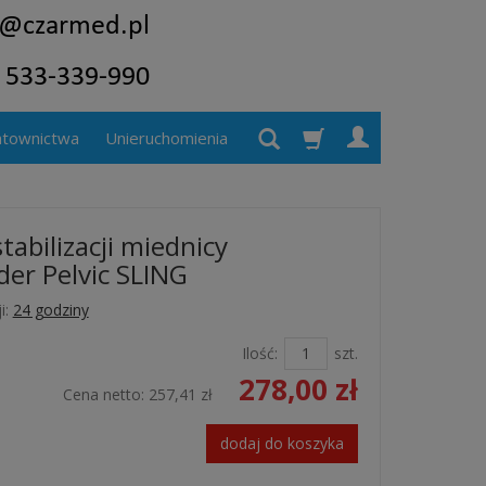
atownictwa
Unieruchomienia
tabilizacji miednicy
er Pelvic SLING
i:
24 godziny
Ilość:
szt.
278,00 zł
Cena netto:
257,41 zł
dodaj do koszyka