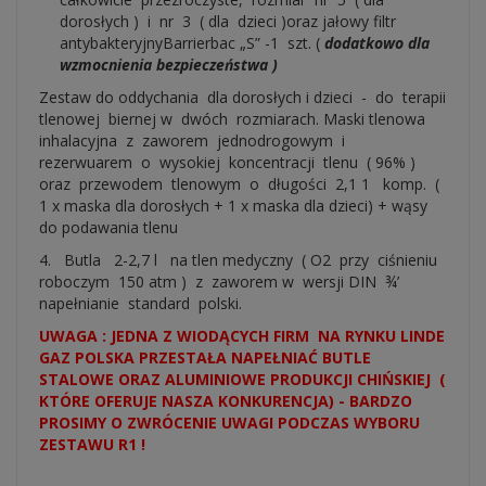
dorosłych ) i nr 3 ( dla dzieci )oraz jałowy filtr
antybakteryjnyBarrierbac „S” -1 szt. (
dodatkowo dla
wzmocnienia bezpieczeństwa )
Zestaw do oddychania dla dorosłych i dzieci - do terapii
tlenowej biernej w dwóch rozmiarach. Maski tlenowa
inhalacyjna z zaworem jednodrogowym i
rezerwuarem o wysokiej koncentracji tlenu ( 96% )
oraz przewodem tlenowym o długości 2,1 1 komp. (
1 x maska dla dorosłych + 1 x maska dla dzieci) + wąsy
do podawania tlenu
4. Butla 2-2,7 l na tlen medyczny ( O2 przy ciśnieniu
roboczym 150 atm ) z zaworem w wersji DIN ¾’
napełnianie standard polski.
UWAGA : JEDNA Z WIODĄCYCH FIRM NA RYNKU LINDE
GAZ POLSKA PRZESTAŁA NAPEŁNIAĆ BUTLE
STALOWE ORAZ ALUMINIOWE PRODUKCJI CHIŃSKIEJ (
KTÓRE OFERUJE NASZA KONKURENCJA) - BARDZO
PROSIMY O ZWRÓCENIE UWAGI PODCZAS WYBORU
ZESTAWU R1 !