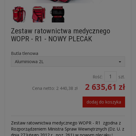
Zestaw ratownictwa medycznego
WOPR - R1 - NOWY PLECAK
Butla tlenowa
Aluminiowa 2L
Ilość:
szt.
2 635,61 zł
Cena netto:
2 440,38 zł
dodaj do koszyka
Zestaw ratownictwa medycznego WOPR - R1 zgodna z
Rozporządzeniem Ministra Spraw Wewnętrznych (Dz. U. z
dnia 27 lutego 2012 r., poz. 261) w nowym plecaku
!