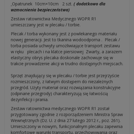
Opatrunek 10cm×10cm 2 szt.
( dodatkowo dla
wzmocnienia bezpieczeństwa)
Zestaw ratownictwa Medycznego WOPR R1
umieszczany jest w plecaku / torbie.
Plecak / torba wykonany jest z powlekanego materiału
nowej generacji. Jest to tkanina wodoodporna . Plecak /
torba posiada uchwyty umożliwiające transport zestawu
w ręku plecach i na klatce piersiowej Zwarty, a zarazem
elastyczny obrys plecaka doskonale zachowuje się w
trakcie prowadzenie akcji w trudno dostępnych miejscach.
Sprzęt znajdujący się w plecaku / torbie jest przejrzyście
rozmieszczony, z łatwym dostępem do niezależnych
przegród. Użyty materiał oraz rozwiązania konstrukcyjne
(odpinane przegrody) charakteryzują się łatwością
dezynfekcji i prania.
Zestaw ratownictwa medycznego WOPR R1 został
przygotowany zgodnie z rozporządzeniem Ministra Spraw
Wewnętrznych (Dz. U. z dnia 27 lutego 2012 r., poz. 261).
Umieszczony w nowym, funkcjonalnym plecaku zapewnia
komfortowe warunki transportu, przechowywania oraz