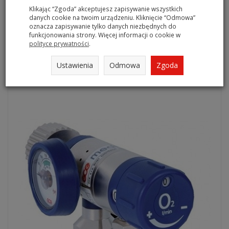
Klikając “Zgoda” akceptujesz zapisywanie wszystkich
danych cookie na twoim urządzeniu. Kliknięcie “Odmowa”
UWAGA : Konkurencja stosuje zamienniki tego
oznacza zapisywanie tylko danych niezbędnych do
reduktora produkcji tajwańskiej lub chińskiej :
funkcjonowania strony. Więcej informacji o cookie w
polityce prywatności
.
Ustawienia
Odmowa
Zgoda