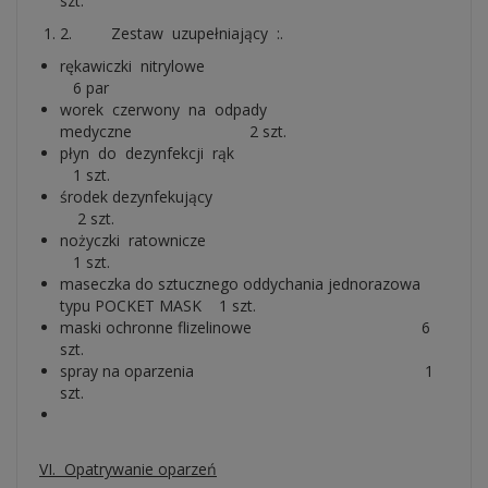
szt.
2. Zestaw uzupełniający :.
rękawiczki nitrylowe
6 par
worek czerwony na odpady
medyczne 2 szt.
płyn do dezynfekcji rąk
1 szt.
środek dezynfekujący
2 szt.
nożyczki ratownicze
1 szt.
maseczka do sztucznego oddychania jednorazowa
typu POCKET MASK 1 szt.
maski ochronne flizelinowe 6
szt.
spray na oparzenia 1
szt.
VI. Opatrywanie oparzeń