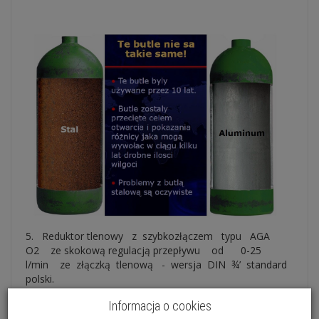
5. Reduktor tlenowy z szybkozłączem typu AGA
O2 ze skokową regulacją przepływu od 0-25
l/min ze złączką tlenową - wersja DIN ¾’ standard
polski.
W NASZYCH ZESTAWACH REDUKTOR MEDISELECT II ,
Informacja o cookies
najwyższej jakości z obrotowym MANOMETREM