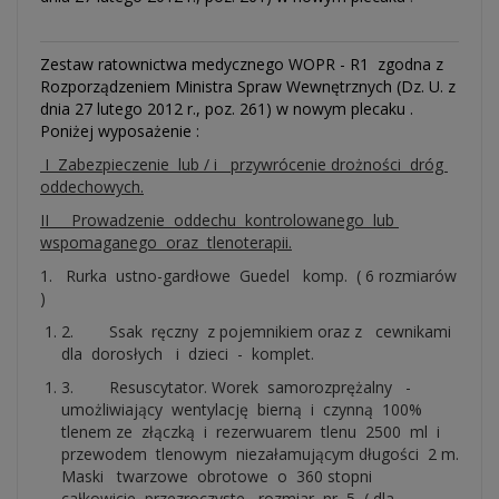
Zestaw ratownictwa medycznego WOPR - R1 zgodna z
Rozporządzeniem Ministra Spraw Wewnętrznych (Dz. U. z
dnia 27 lutego 2012 r., poz. 261) w nowym plecaku .
Poniżej wyposażenie :
I Zabezpieczenie lub / i przywrócenie drożności dróg
oddechowych.
II Prowadzenie oddechu kontrolowanego lub
wspomaganego oraz tlenoterapii.
1. Rurka ustno-gardłowe Guedel komp. ( 6 rozmiarów
)
2. Ssak ręczny z pojemnikiem oraz z cewnikami
dla dorosłych i dzieci - komplet.
3. Resuscytator. Worek samorozprężalny -
umożliwiający wentylację bierną i czynną 100%
tlenem ze złączką i rezerwuarem tlenu 2500 ml i
przewodem tlenowym niezałamującym długości 2 m.
Maski twarzowe obrotowe o 360 stopni
całkowicie przezroczyste, rozmiar nr 5 ( dla