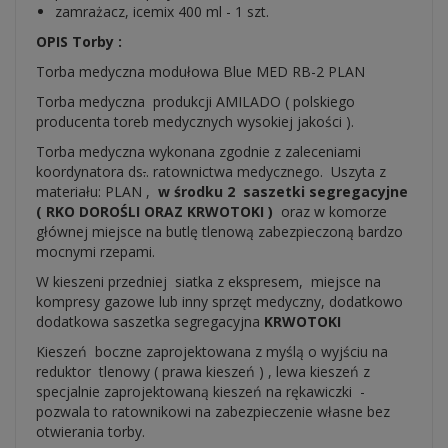
zamrażacz, icemix 400 ml - 1 szt.
OPIS Torby :
Torba medyczna modułowa Blue MED RB-2 PLAN
Torba medyczna produkcji AMILADO ( polskiego
producenta toreb medycznych wysokiej jakości ).
Torba medyczna wykonana zgodnie z zaleceniami
koordynatora ds
.
. ratownictwa medycznego. Uszyta z
materiału: PLAN ,
w środku 2 saszetki segregacyjne
( RKO DOROŚLI ORAZ KRWOTOKI )
oraz w komorze
głównej miejsce na butlę tlenową zabezpieczoną bardzo
mocnymi rzepami.
W kieszeni przedniej siatka z ekspresem, miejsce na
kompresy gazowe lub inny sprzęt medyczny, dodatkowo
dodatkowa saszetka segregacyjna
KRWOTOKI
Kieszeń boczne zaprojektowana z myślą o wyjściu na
reduktor tlenowy ( prawa kieszeń ) , lewa kieszeń z
specjalnie zaprojektowaną kieszeń na rękawiczki -
pozwala to ratownikowi na zabezpieczenie własne bez
otwierania torby.