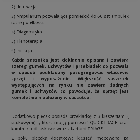
2) Intubacja
3) Ampularium pozwalające pomieścić do 60 szt ampułek
różnej wielkości.
4) Diagnostyka
5) Tlenoterapia
6) Iniekcja
Każda saszetka jest dokładnie opisana i zawiera
szereg gumek, uchwytów i przekładek co pozwala
w sposób poukładany posegregować właściwie
sprzęt i wyposażenie. Większość saszetek
występujących na rynku nie zawiera żadnych
gumek i uchwytów co powoduje, że sprzęt jest
kompletnie nieułożony w saszetce.
Dodatkowo plecak posiada przekładkę z 3 kieszeniami (
siatkowymi) , które mogą pomieścić QUICKTRACH oraz
kamizelki odblaskowe wraz z kartami TRIAGE.
Z boku plecaka dodatkowa kieszeń mocowana
za