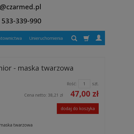
atownictwa
Unieruchomienia
Junior - maska twarzowa
Ilość:
szt.
47,00 zł
Cena netto:
38,21 zł
dodaj do koszyka
 - maska twarzowa