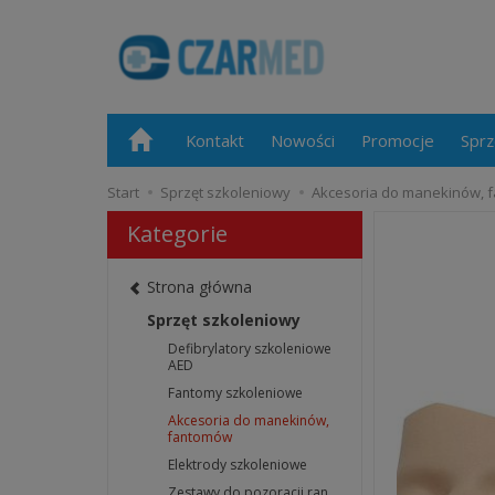
Kontakt
Nowości
Promocje
Sprz
Start
Sprzęt szkoleniowy
Akcesoria do manekinów, 
Kategorie
Strona główna
Sprzęt szkoleniowy
Defibrylatory szkoleniowe
AED
Fantomy szkoleniowe
Akcesoria do manekinów,
fantomów
Elektrody szkoleniowe
Zestawy do pozoracji ran