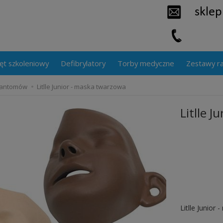
ęt szkoleniowy
Defibrylatory
Torby medyczne
Zestawy r
fantomów
Litlle Junior - maska twarzowa
Litlle 
Litlle Junior