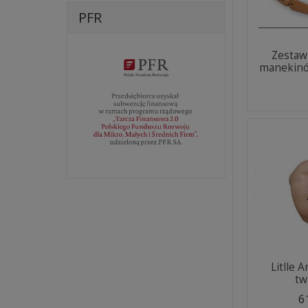
PFR
Zestaw
manekinó
Litlle 
tw
6