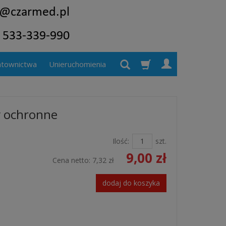
atownictwa
Unieruchomienia
y ochronne
Ilość:
szt.
9,00 zł
Cena netto:
7,32 zł
dodaj do koszyka