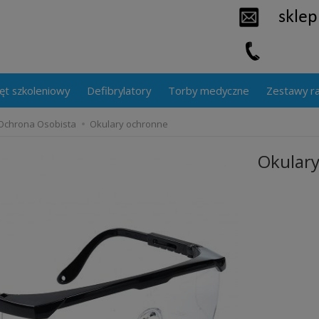
ęt szkoleniowy
Defibrylatory
Torby medyczne
Zestawy r
Ochrona Osobista
Okulary ochronne
Okular