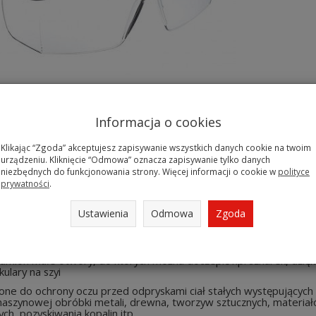
Informacja o cookies
Klikając “Zgoda” akceptujesz zapisywanie wszystkich danych cookie na twoim
urządzeniu. Kliknięcie “Odmowa” oznacza zapisywanie tylko danych
PRYSKOWE OKULARY OCHRONNE
niezbędnych do funkcjonowania strony. Więcej informacji o cookie w
polityce
 stylowe przeciwodpryskowe okulary ochronne.
prywatności
.
czna 1
Ustawienia
Odmowa
Zgoda
regulację w długości ramion
olorze czarnym
ramion małe otwory, do których można doczepić np. sznurek, dzię
kulary na szyi
one do ochrony oczu przed odpryskami ciał stałych występujących
 maszynowej obróbki metali, drewna, tworzyw sztucznych, materia
ch, pozyskiwania kopalin itp.