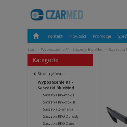
Kontakt
Nowości
Promocje
Sprz
Start
Wyposażenie R1 - Saszetki BlueMed
Saszetka 
Kategorie
Strona główna
Wyposażenie R1 -
Saszetki BlueMed
Saszetka Krwotoki I
Saszetka Krwotoki II
Saszetka Złamania
Saszetka RKO Dorosły
Saszetka RKO Dzieci