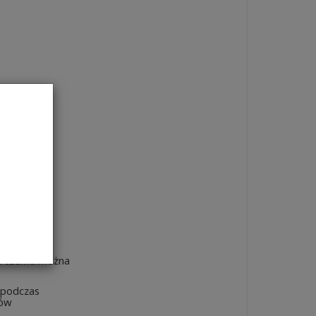
ki czemu można
 podczas
łów