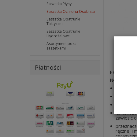
Saszetka Płyny
Saszetka Ochrona Osobista
Saszetka Opatrunki
Taktyczne
Saszetka Opatrunki
Hydrożelowe
Asortyment poza
saszetkami
Płatności
PRZECIWOD
Nowoczesne,
klasa opty
posiadają 
ramka w k
na końcu 
zawiesić o
przeznacz
ręcznej i
ceramiczny