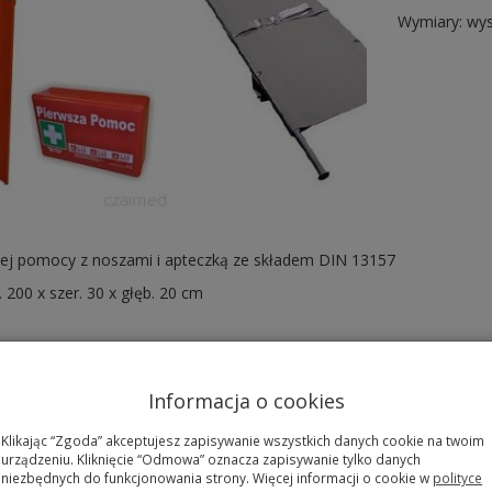
Wymiary: wys.
zej pomocy z noszami i apteczką ze składem DIN 13157
 200 x szer. 30 x głęb. 20 cm
 produkty
Informacja o cookies
Klikając “Zgoda” akceptujesz zapisywanie wszystkich danych cookie na twoim
urządzeniu. Kliknięcie “Odmowa” oznacza zapisywanie tylko danych
niezbędnych do funkcjonowania strony. Więcej informacji o cookie w
polityce