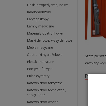
Deski ortopedyczne, nosze
Kardiomonitory
Laryngoskopy
Lampy medyczne
Materiały opatrunkowe
Maski tlenowe, wąsy tlenowe
Meble medyczne
Opatrunki hydrożelowe
Szafa pierws
Plecaki medyczne
Wymiary: wys.
Pompy infuzyjne
Polecane
Pulsoksymetry
Ratownictwo taktyczne
Ratownictwo techniczne ,
sprzęt Ppoż
Ratownictwo wodne