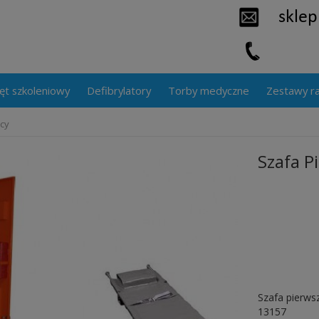
ęt szkoleniowy
Defibrylatory
Torby medyczne
Zestawy r
cy
Szafa P
Szafa pierws
13157