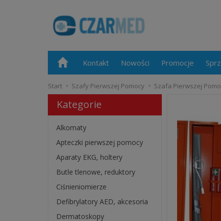
Kontakt
Nowości
Promocje
Sprz
Start
Szafy Pierwszej Pomocy
Szafa Pierwszej Pomo
Kategorie
Alkomaty
Apteczki pierwszej pomocy
Aparaty EKG, holtery
Butle tlenowe, reduktory
Ciśnieniomierze
Defibrylatory AED, akcesoria
Dermatoskopy