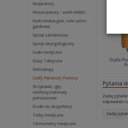
Respiratory
Resuscytatory - worki AMBU
Rurki intubacyjne, rurki ustno-
gardłowe
Sprzęt szkoleniowy
Sprzęt laryngologiczny
Ssaki medyczne
Szafa Pu
Stazy Taktyczne
P
Stetoskopy
Szafy Pierwszej Pomocy
Pytania 
Strzykawki, igły,
venflony,materiały
Zadaj pytanie
jednorazowe
odpowiedzi na
Środki do dezynfekcji
Zadaj pytan
Torby medyczne
Termometry medyczne