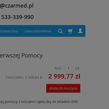
atownictwa
Unieruchomienia
ierwszej Pomocy
Ilość:
szt.
2 999,77 zł
Cena netto:
2 438,84 zł
dodaj do koszyka
zej pomocy z noszami i apteczką ze składem DIN