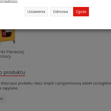
prywatności
.
Ustawienia
Odmowa
Zgoda
nkt Pierwszej
omocy
do produktu
 dotyczące produktu. Nasz zespół z przyjemnością udzieli szczegóło
 zapytanie.
ie