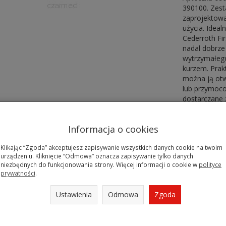
390100. Zest
zaprojektowa
użycia. Ideal
Cederroth Fir
nadal dobrz
wytrzymałego
kurzem. Prakt
można ją otw
lub przymoco
dostarczane z
zymocowana do pasa
Informacja o cookies
zenia
iu
Klikając “Zgoda” akceptujesz zapisywanie wszystkich danych cookie na twoim
urządzeniu. Kliknięcie “Odmowa” oznacza zapisywanie tylko danych
niezbędnych do funkcjonowania strony. Więcej informacji o cookie w
polityce
prywatności
.
 zestaw dotamowania krwi 4-in-1 Cederroth 1910
Ustawienia
Odmowa
Zgoda
er Salvequick
runek z plastrem Salvequick Maxi
teczki oczyszczające Salvequick