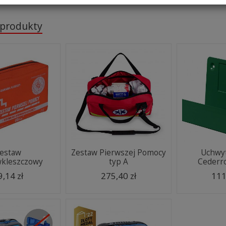
 produkty
estaw
Zestaw Pierwszej Pomocy
Uchwyt
wkleszczowy
typ A
Cederr
9,14 zł
275,40 zł
111