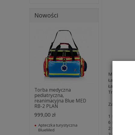
Nowości
Może być pr
Łatwy do nos
Łatwy w użyc
Torba medyczna
Trwała
pediatryczna,
reanimacyjna Blue MED
Zawartość:
RB-2 PLAN
999,00 zł
1 szt. - Duży
6 szt. - Plast
Apteczka turystyczna
2 szt. - Opat
BlueMed
2 szt. - Chus