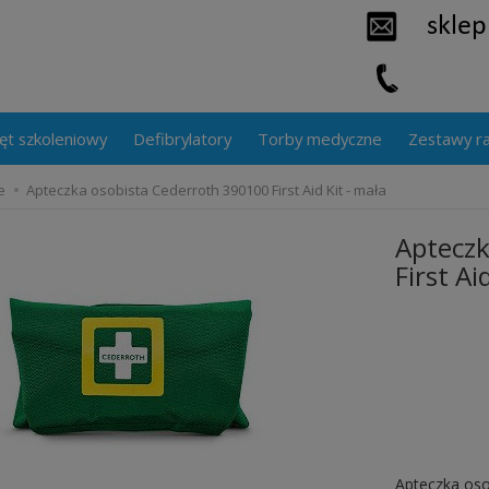
ęt szkoleniowy
Defibrylatory
Torby medyczne
Zestawy r
e
Apteczka osobista Cederroth 390100 First Aid Kit - mała
Apteczk
First Ai
Apteczka oso