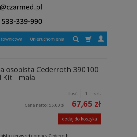
atownictwa
Unieruchomienia
a osobista Cederroth 390100
d Kit - mała
Ilość:
szt.
67,65 zł
Cena netto:
55,00 zł
dodaj do koszyka
bista pierwszej pomocy Cederroth