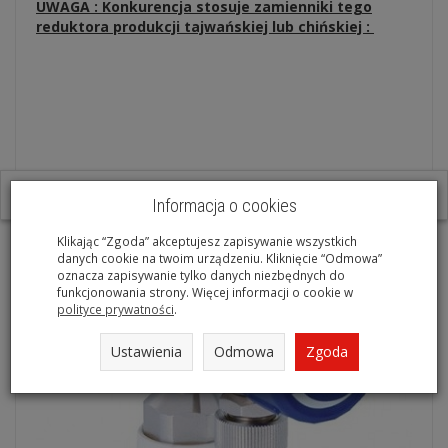
UWAGA : Konkurencja stosuje zamienniki tego
reduktora produkcji tajwańskiej lub chińskiej :
W ostatnich 7 dniach produktem interesuje się
5
osób.
Informacja o cookies
Klikając “Zgoda” akceptujesz zapisywanie wszystkich
danych cookie na twoim urządzeniu. Kliknięcie “Odmowa”
oznacza zapisywanie tylko danych niezbędnych do
funkcjonowania strony. Więcej informacji o cookie w
polityce prywatności
.
Ustawienia
Odmowa
Zgoda