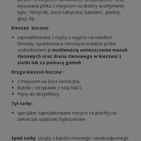
wysuwana półka z miejscem na drobny asortymenty
typu : Nożyczki, staza taktyczna, bandaże , plastry,
gazy, itp.
Kieszeń boczna:
zaprojektowana z myślą o wyjściu na reduktor
tlenowy, opiankowana chroniąca reduktor przed
uszkodzeniem
z możliwością umieszczenia masek
tlenowych oraz drenu tlenowego w kieszeni z
siatki lub za pomocą gumek .
Druga kieszeń boczna :
z miejscem na koce termiczne,
Butelki / strzykawki z solą NACL
Płyny do dezynfekcji
Tył torby :
specjalne zaprojektowane miejsce na płachty na
zwłoki lub opatrunki hydrożelowe
Spód torby
uszyty z bardzo mocnego i wodoodpornego