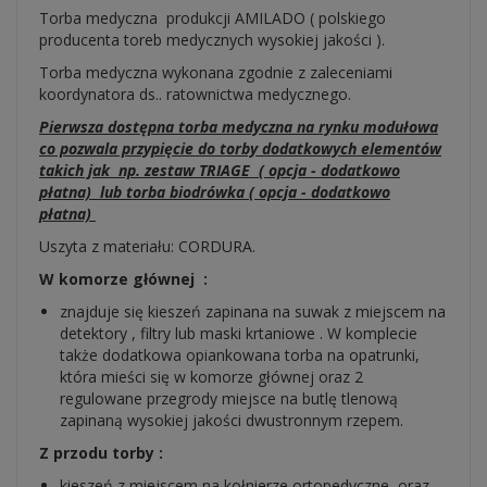
Torba medyczna produkcji AMILADO ( polskiego
producenta toreb medycznych wysokiej jakości ).
Torba medyczna wykonana zgodnie z zaleceniami
koordynatora ds.. ratownictwa medycznego.
Pierwsza dostępna torba medyczna na rynku modułowa
co pozwala przypięcie do torby dodatkowych elementów
takich jak np. zestaw TRIAGE ( opcja - dodatkowo
płatna) lub torba biodrówka ( opcja - dodatkowo
płatna)
Uszyta z materiału: CORDURA.
W komorze głównej :
znajduje się kieszeń zapinana na suwak z miejscem na
detektory , filtry lub maski krtaniowe . W komplecie
także dodatkowa opiankowana torba na opatrunki,
która mieści się w komorze głównej oraz 2
regulowane przegrody miejsce na butlę tlenową
zapinaną wysokiej jakości dwustronnym rzepem.
Z przodu torby :
kieszeń z miejscem na kołnierze ortopedyczne oraz