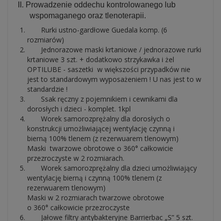
II. Prowadzenie oddechu kontrolowanego lub
wspomaganego oraz tlenoterapii.
Rurki ustno-gardłowe Guedala komp. (6
rozmiarów)
Jednorazowe maski krtaniowe / jednorazowe rurki
krtaniowe 3 szt. + dodatkowo strzykawka i żel
OPTILUBE - saszetki w większości przypadków nie
jest to standardowym wyposażeniem ! U nas jest to w
standardzie !
Ssak ręczny z pojemnikiem i cewnikami dla
dorosłych i dzieci - komplet. 1kpl
Worek samorozprężalny dla dorosłych o
konstrukcji umożliwiającej wentylację czynną i
bierną 100% tlenem (z rezerwuarem tlenowym)
Maski twarzowe obrotowe o 360° całkowicie
przezroczyste w 2 rozmiarach.
Worek samorozprężalny dla dzieci umożliwiający
wentylację bierną i czynną 100% tlenem (z
rezerwuarem tlenowym)
Maski w 2 rozmiarach twarzowe obrotowe
o 360° całkowicie przezroczyste
Jałowe filtry antybakteryjne Barrierbac „S” 5 szt.