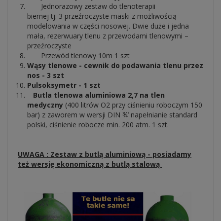
Jednorazowy zestaw do tlenoterapii
biernej tj. 3 przeźroczyste maski z możliwością
modelowania w części nosowej. Dwie duże i jedna
mała, rezerwuary tlenu z przewodami tlenowymi –
przeźroczyste
Przewód tlenowy 10m 1 szt
Wąsy tlenowe - cewnik do podawania tlenu przez
nos - 3 szt
Pulsoksymetr - 1 szt
Butla tlenowa aluminiowa 2,7 na tlen
medyczny
(400 litrów O2 przy ciśnieniu roboczym 150
bar) z zaworem w wersji DIN ¾’ napełnianie standard
polski, ciśnienie robocze min. 200 atm. 1 szt.
UWAGA : Zestaw z butlą aluminiową - posiadamy
też wersję ekonomiczną z butlą stalową