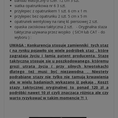
bandaż elastyczny o szer. 12 cm 3 szt.
siatka opatrunkowa nr 6 3 szt.
przylepiec z opatrunkiem 1 szt. 6 cm x 1 m
przylepiec bez opatrunku 2 szt. 5 cm x 5 m
opatrunek wentylowy na ranę kl. piersiowej 2 szt.
opaska zaciskowa taktyczna 2 szt. - Oryginalna staza
taktyczna używana przez wojsko ( SICH lub CAT - do
wyboru ) :
UWAGA : Konkurencja stosuje zamienniki tych staz
( na rynku pojawiło się wiele podróbek staz , które
zagrażają życiu i łamią patent producenta. Stazę
taktyczną stosuje się u poszkodowanego, któremu
grozi utrata życia ( przy silnych krwotokach)
dlatego też musi być niezawodna . Niestety
podrabiane stazy nie tylko nie tamują krwawienia
ale w wielu badaniach wykazano iż pękają . Koszt
stazy taktycznej oryginalnej to ponad 120 zł a
podróbki nawet 10 zł czyli znacząca różnica ale czy
warto ryzykować w takim momencie ?! )