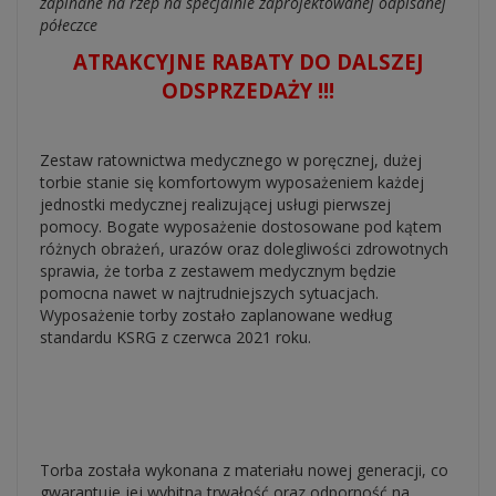
zapinane na rzep na specjalnie zaprojektowanej odpisanej
półeczce
ATRAKCYJNE RABATY DO DALSZEJ
ODSPRZEDAŻY !!!
Zestaw ratownictwa medycznego w poręcznej, dużej
torbie stanie się komfortowym wyposażeniem każdej
jednostki medycznej realizującej usługi pierwszej
pomocy. Bogate wyposażenie dostosowane pod kątem
różnych obrażeń, urazów oraz dolegliwości zdrowotnych
sprawia, że torba z zestawem medycznym będzie
pomocna nawet w najtrudniejszych sytuacjach.
Wyposażenie torby zostało zaplanowane według
standardu KSRG z czerwca 2021 roku.
Torba została wykonana z materiału nowej generacji, co
gwarantuje jej wybitną trwałość oraz odporność na